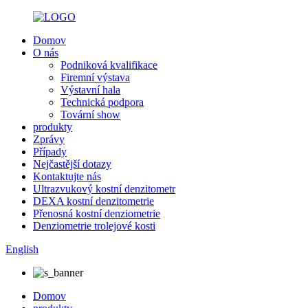
Domov
O nás
Podniková kvalifikace
Firemní výstava
Výstavní hala
Technická podpora
Tovární show
produkty
Zprávy
Případy
Nejčastější dotazy
Kontaktujte nás
Ultrazvukový kostní denzitometr
DEXA kostní denzitometrie
Přenosná kostní denziometrie
Denziometrie trolejové kosti
English
Domov