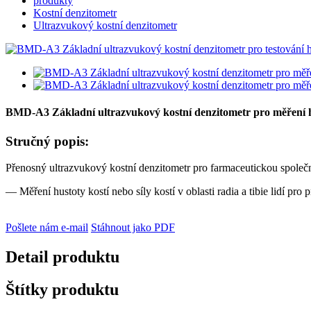
produkty
Kostní denzitometr
Ultrazvukový kostní denzitometr
BMD-A3 Základní ultrazvukový kostní denzitometr pro měření h
Stručný popis:
Přenosný ultrazvukový kostní denzitometr pro farmaceutickou společno
— Měření hustoty kostí nebo síly kostí v oblasti radia a tibie lidí pro
Pošlete nám e-mail
Stáhnout jako PDF
Detail produktu
Štítky produktu